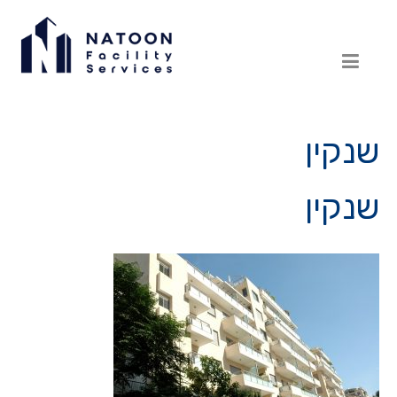
שנקין
שנקין